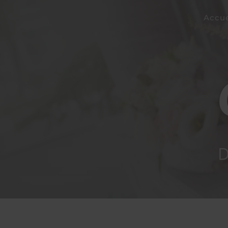
Accue
D