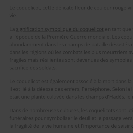
Le coquelicot, cette délicate fleur de couleur rouge vif,
vie.
La
signification symbolique du coquelicot
en tant que 
à l'époque de la Première Guerre mondiale. Les coqu
abondamment dans les champs de bataille dévastés
dans les régions où les combats les plus meurtriers av
fragiles mais résilientes sont devenues des symboles 
sacrifice des soldats.
Le coquelicot est également associé à la mort dans l
il est lié à la déesse des enfers, Perséphone. Selon la 
était une plante cultivée dans les champs d'Hadès, l
Dans de nombreuses cultures, les coquelicots sont ut
funéraires pour symboliser le deuil et le passage vers l
la fragilité de la vie humaine et l'importance de saisir