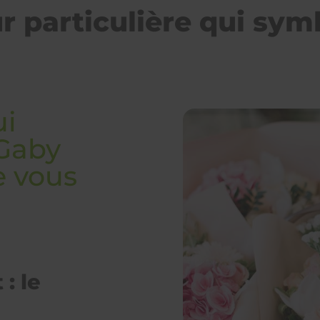
eur particulière qui sym
ui
 Gaby
e vous
: le