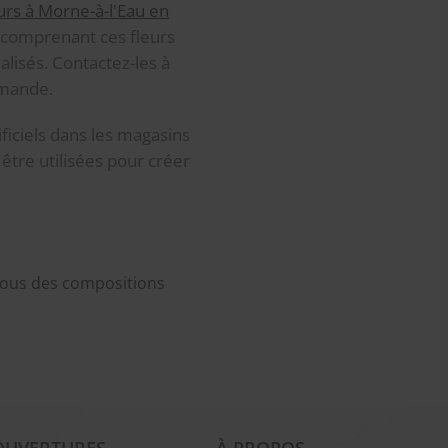
urs à Morne-à-l'Eau en
comprenant ces fleurs
lisés. Contactez-les à
mmande.
ificiels dans les magasins
t être utilisées pour créer
 vous des compositions
OUVERTURES
À PROPOS